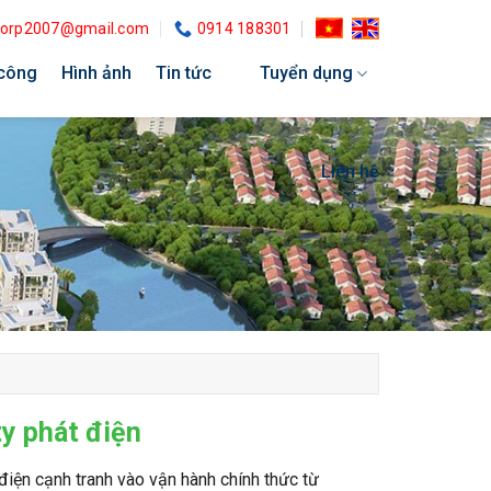
.corp2007@gmail.com
0914 188301
 công
Hình ảnh
Tin tức
Tuyển dụng
Liên hệ
ty phát điện
điện cạnh tranh vào vận hành chính thức từ