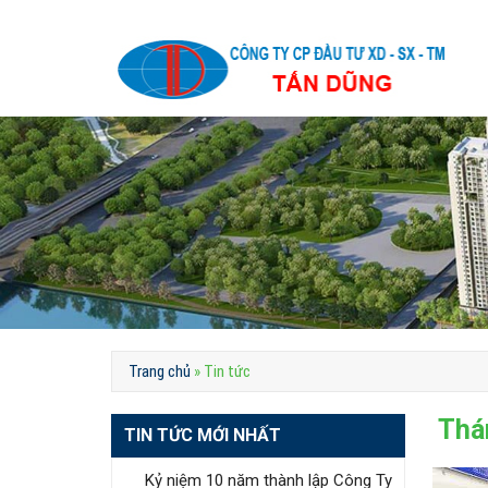
Skip
to
content
Trang chủ
»
Tin tức
Thá
TIN TỨC MỚI NHẤT
Kỷ niệm 10 năm thành lập Công Ty