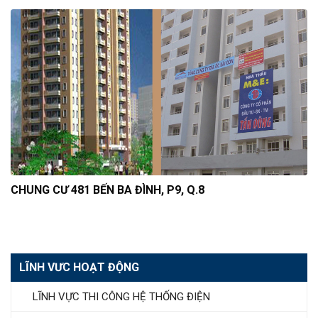
CHUNG CƯ 481 BẾN BA ĐÌNH, P9, Q.8
LĨNH VƯC HOẠT ĐỘNG
LĨNH VỰC THI CÔNG HỆ THỐNG ĐIỆN