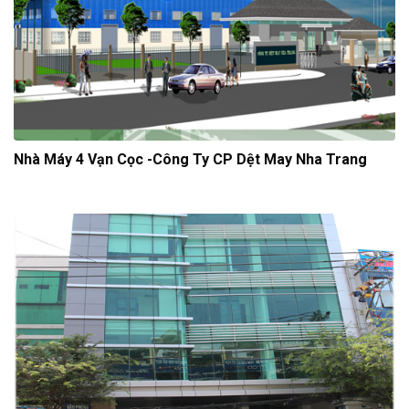
Nhà Máy 4 Vạn Cọc -Công Ty CP Dệt May Nha Trang