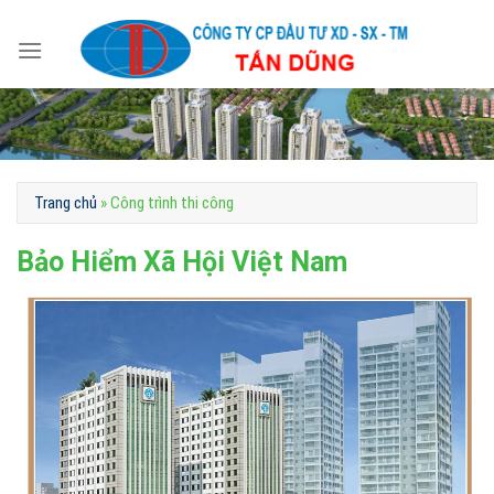
Skip
to
content
Trang chủ
»
Công trình thi công
Bảo Hiểm Xã Hội Việt Nam