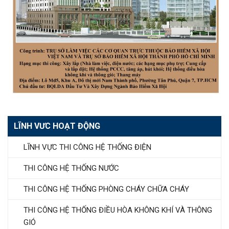
LĨNH VƯC HOẠT ĐỘNG
LĨNH VỰC THI CÔNG HỆ THỐNG ĐIỆN
THI CÔNG HỆ THỐNG NƯỚC
THI CÔNG HỆ THỐNG PHÒNG CHÁY CHỮA CHÁY
THI CÔNG HỆ THỐNG ĐIỀU HÒA KHÔNG KHÍ VÀ THÔNG
GIÓ