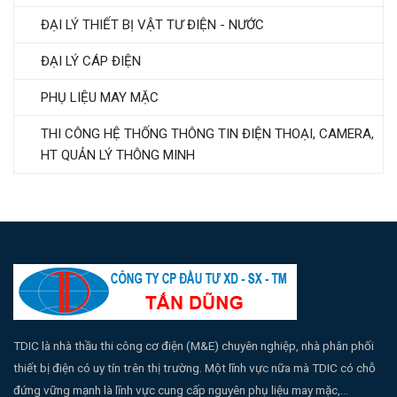
ĐẠI LÝ THIẾT BỊ VẬT TƯ ĐIỆN - NƯỚC
ĐẠI LÝ CÁP ĐIỆN
PHỤ LIỆU MAY MẶC
THI CÔNG HỆ THỐNG THÔNG TIN ĐIỆN THOẠI, CAMERA,
HT QUẢN LÝ THÔNG MINH
TDIC là nhà thầu thi công cơ điện (M&E) chuyên nghiệp, nhà phân phối
thiết bị điện có uy tín trên thị trường. Một lĩnh vực nữa mà TDIC có chỗ
đứng vững mạnh là lĩnh vực cung cấp nguyên phụ liệu may mặc,...