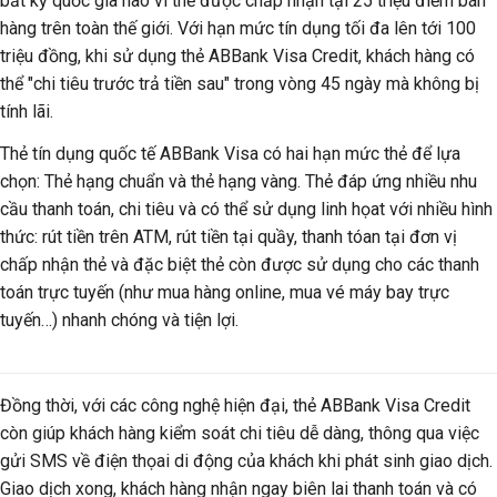
bất kỳ quốc gia nào vì thẻ được chấp nhận tại 25 triệu điểm bán
hàng trên toàn thế giới. Với hạn mức tín dụng tối đa lên tới 100
triệu đồng, khi sử dụng thẻ ABBank Visa Credit, khách hàng có
thể "chi tiêu trước trả tiền sau" trong vòng 45 ngày mà không bị
tính lãi.
Thẻ tín dụng quốc tế ABBank Visa có hai hạn mức thẻ để lựa
chọn: Thẻ hạng chuẩn và thẻ hạng vàng. Thẻ đáp ứng nhiều nhu
cầu thanh toán, chi tiêu và có thể sử dụng linh họat với nhiều hình
thức: rút tiền trên ATM, rút tiền tại quầy, thanh tóan tại đơn vị
chấp nhận thẻ và đặc biệt thẻ còn được sử dụng cho các thanh
toán trực tuyến (như mua hàng online, mua vé máy bay trực
tuyến…) nhanh chóng và tiện lợi.
Đồng thời, với các công nghệ hiện đại, thẻ ABBank Visa Credit
còn giúp khách hàng kiểm soát chi tiêu dễ dàng, thông qua việc
gửi SMS về điện thọai di động của khách khi phát sinh giao dịch.
Giao dịch xong, khách hàng nhận ngay biên lai thanh toán và có