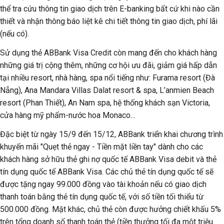
thể tra cứu thông tin giao dịch trên E-banking bất cứ khi nào cần
thiết và nhận thông báo liệt kê chi tiết thông tin giao dịch, phí lãi
(nếu có).
Sử dụng thẻ ABBank Visa Credit còn mang đến cho khách hàng
những giá trị cộng thêm, những cơ hội ưu đãi, giảm giá hấp dẫn
tại nhiều resort, nhà hàng, spa nổi tiếng như: Furama resort (Đà
Nẵng), Ana Mandara Villas Dalat resort & spa, L’anmien Beach
resort (Phan Thiết), An Nam spa, hệ thống khách sạn Victoria,
cửa hàng mỹ phẩm-nước hoa Monaco...
Đặc biệt từ ngày 15/9 đến 15/12, ABBank triển khai chương trình
khuyến mãi "Quẹt thẻ ngay - Tiền mặt liền tay" dành cho các
khách hàng sở hữu thẻ ghi nợ quốc tế ABBank Visa debit và thẻ
tín dụng quốc tế ABBank Visa. Các chủ thẻ tín dụng quốc tế sẽ
được tặng ngay 99.000 đồng vào tài khoản nếu có giao dịch
thanh toán bằng thẻ tín dụng quốc tế, với số tiền tối thiểu từ
500.000 đồng. Mặt khác, chủ thẻ còn được hưởng chiết khấu 5%
trên tổng doanh số thanh toán thẻ (tiền thưởng tối đa một triệu