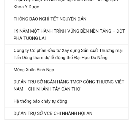
Khoa Y Dược
THÔNG BÁO NGHỈ TẾT NGUYÊN ĐÁN
19 NĂM MỘT HÀNH TRÌNH VỮNG BỀN NỀN TẢNG – ĐỘT
PHÁ TƯƠNG LAI
Công ty Cổ phần Đầu tư Xây dựng Sản xuất Thương mại
Tấn Dũng tham dự lễ động thổ Đại Học Đà Nẵng
Mừng Xuân Bính Ngọ
DỰ ÁN TRỤ SỞ NGÂN HÀNG TMCP CÔNG THƯƠNG VIỆT
NAM – CHI NHÁNH TÂY CẦN THƠ
Hệ thống báo cháy tự động
DỰ ÁN TRỤ SỞ VCB CHI NHÁNH HỘI AN